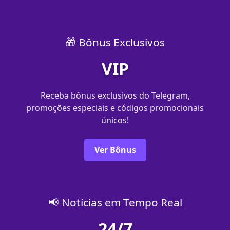
🎁 Bônus Exclusivos
VIP
Receba bônus exclusivos do Telegram,
promoções especiais e códigos promocionais
únicos!
Ver Bônus
📢 Notícias em Tempo Real
24/7