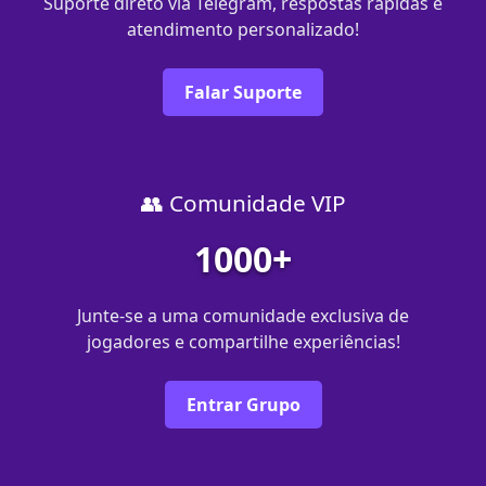
Suporte direto via Telegram, respostas rápidas e
atendimento personalizado!
Falar Suporte
👥 Comunidade VIP
1000+
Junte-se a uma comunidade exclusiva de
jogadores e compartilhe experiências!
Entrar Grupo