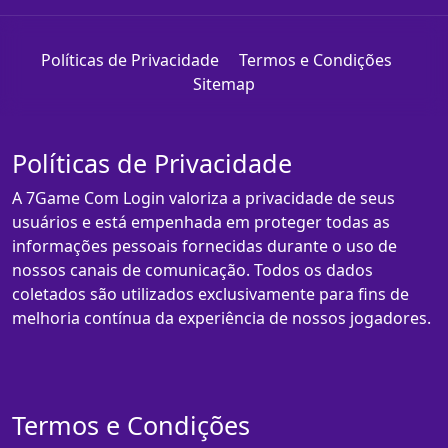
Políticas de Privacidade
Termos e Condições
Sitemap
Políticas de Privacidade
A 7Game Com Login valoriza a privacidade de seus
usuários e está empenhada em proteger todas as
informações pessoais fornecidas durante o uso de
nossos canais de comunicação. Todos os dados
coletados são utilizados exclusivamente para fins de
melhoria contínua da experiência de nossos jogadores.
Termos e Condições