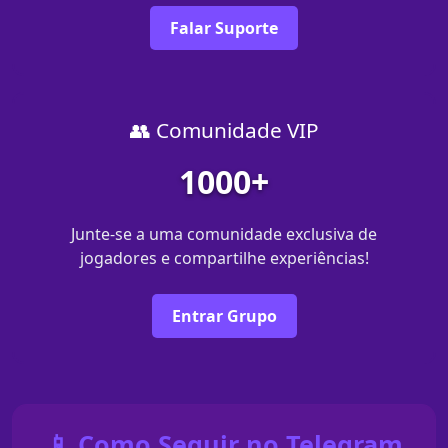
Falar Suporte
👥 Comunidade VIP
1000+
Junte-se a uma comunidade exclusiva de
jogadores e compartilhe experiências!
Entrar Grupo
📱 Como Seguir no Telegram