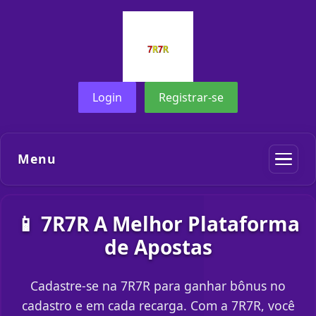
Login
Registrar-se
Menu
📱 7R7R A Melhor Plataforma
de Apostas
Cadastre-se na 7R7R para ganhar bônus no
cadastro e em cada recarga. Com a 7R7R, você