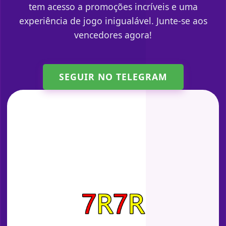
tem acesso a promoções incríveis e uma
experiência de jogo inigualável. Junte-se aos
vencedores agora!
SEGUIR NO TELEGRAM