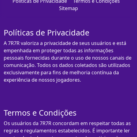
Políticas de Privacidade
Termos e Condições
Sitemap
Políticas de Privacidade
A 7R7R valoriza a privacidade de seus usuários e está
empenhada em proteger todas as informações
pessoais fornecidas durante o uso de nossos canais de
comunicação. Todos os dados coletados são utilizados
exclusivamente para fins de melhoria contínua da
experiência de nossos jogadores.
Termos e Condições
Os usuários da 7R7R concordam em respeitar todas as
regras e regulamentos estabelecidos. É importante ler