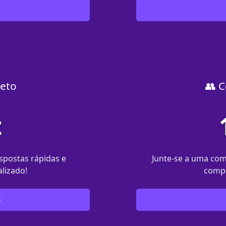
reto
👥 
t
espostas rápidas e
Junte-se a uma com
lizado!
compa
e