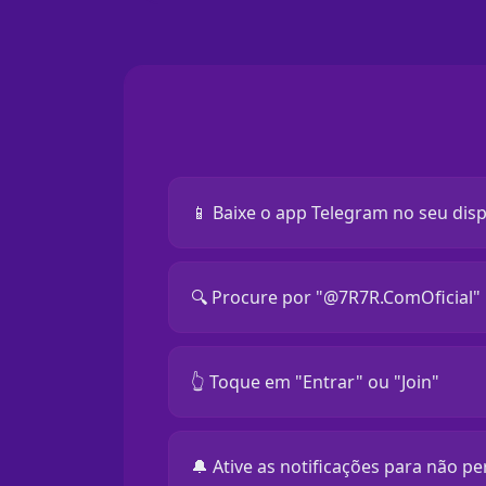
📱 Baixe o app Telegram no seu disp
🔍 Procure por "@7R7R.ComOficial"
👆 Toque em "Entrar" ou "Join"
🔔 Ative as notificações para não p