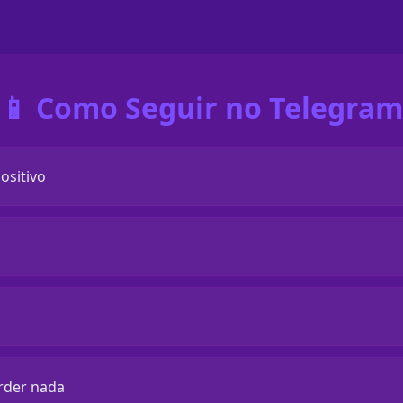
📱 Como Seguir no Telegram
ositivo
erder nada