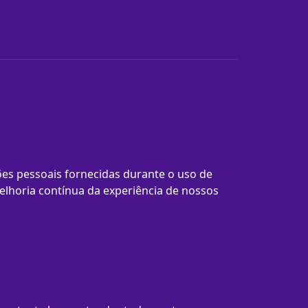
es pessoais fornecidas durante o uso de
elhoria contínua da experiência de nossos