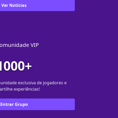
Ver Notícias
Comunidade VIP
1000+
unidade exclusiva de jogadores e
rtilhe experiências!
Entrar Grupo